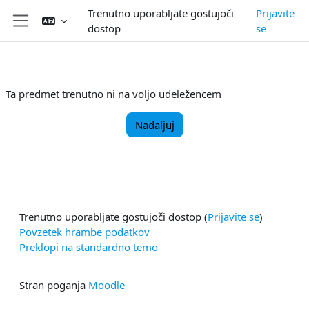
Preskoči na glavno vsebino
Trenutno uporabljate gostujoči
Prijavite
dostop
se
Stransko polje
Ta predmet trenutno ni na voljo udeležencem
Nadaljuj
Trenutno uporabljate gostujoči dostop (
Prijavite se
)
Povzetek hrambe podatkov
Preklopi na standardno temo
Stran poganja
Moodle