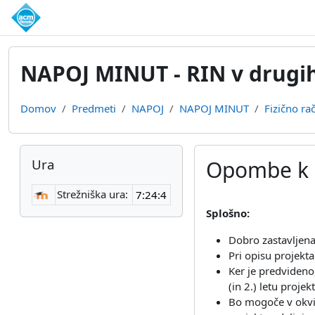
Preskoči na glavno vsebino
NAPOJ MINUT - RIN v drugi
Domov
Predmeti
NAPOJ
NAPOJ MINUT
Fizično rač
Bloki
Preskoči Ura
Ura
Opombe k Fi
Strežniška ura:
Zahteve zaključka
Splošno:
Dobro zastavljena
Pri opisu projekta
Ker je predvideno
(in 2.) letu projek
Bo mogoče v okviru