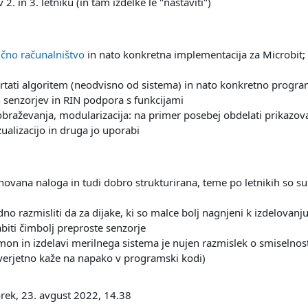
 2. in 3. letniku (in tam izdelke le "nastaviti")
zično računalništvo
in nato konkretna implementacija za Microbit
rtati algoritem (neodvisno od sistema) in nato konkretno progra
 senzorjev in RIN podpora s funkcijami
braževanja, modularizacija: na primer posebej obdelati prikazovan
ualizacijo in druga jo uporabi
ovana naloga in tudi dobro strukturirana, teme po letnikih so sup
no razmisliti da za dijake, ki so malce bolj nagnjeni k izdelovanju
biti čimbolj preproste senzorje
tmon in izdelavi merilnega sistema je nujen razmislek o smiselnost
verjetno kaže na napako v programski kodi)
ek, 23. avgust 2022, 14.38