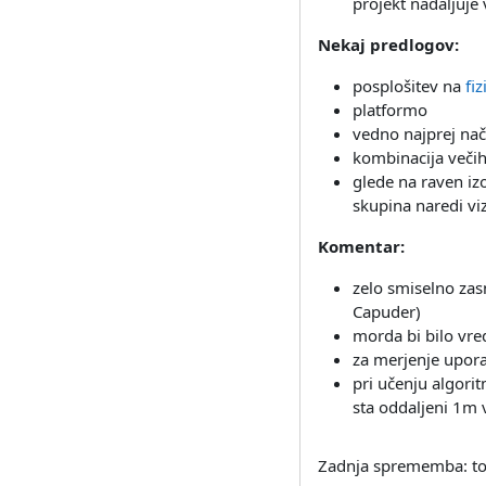
projekt nadaljuje v
Nekaj predlogov:
posplošitev na
fi
platformo
vedno najprej nač
kombinacija večih
glede na raven izo
skupina naredi viz
Komentar:
zelo smiselno zasn
Capuder)
morda bi bilo vred
za merjenje upora
pri učenju algori
sta oddaljeni 1m 
Zadnja sprememba: tor