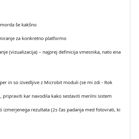
; morda še kakšno
miranje za konkretno platformo
je (vizualizacija) – najprej definicija vmesnika, nato ena
er in so izvedljive z Microbit moduli (se mi zdi - Rok
, pripraviti kar navodila kako sestaviti merilni sistem
i izmerjenega rezultata (2s čas padanja med fotovrati, ki