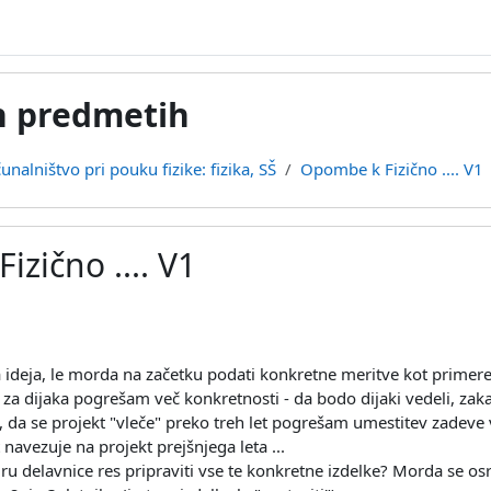
h predmetih
unalništvo pri pouku fizike: fizika, SŠ
Opombe k Fizično .... V1
zično .... V1
 ideja, le morda na začetku podati konkretne meritve kot primere
 za dijaka pogrešam več konkretnosti - da bodo dijaki vedeli, zaka
, da se projekt "vleče" preko treh let pogrešam umestitev zadeve 
t navezuje na projekt prejšnjega leta ...
 delavnice res pripraviti vse te konkretne izdelke? Morda se osred