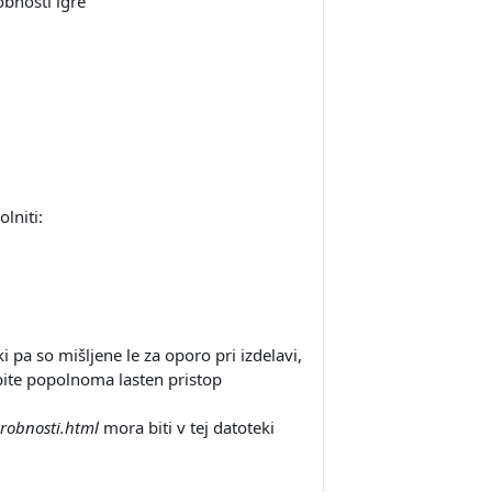
obnosti igre
lniti:
i pa so mišljene le za oporo pri izdelavi,
abite popolnoma lasten pristop
robnosti.html
mora biti v tej datoteki