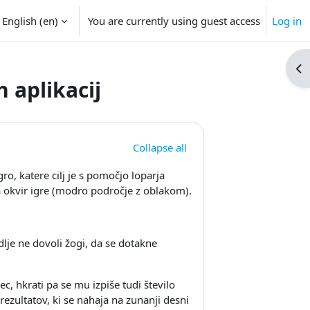
English ‎(en)‎
You are currently using guest access
Log in
Op
 aplikacij
Collapse all
ro, katere cilj je s pomočjo loparja
na okvir igre (modro področje z oblakom).
 dlje ne dovoli žogi, da se dotakne
c, hkrati pa se mu izpiše tudi število
rezultatov, ki se nahaja na zunanji desni