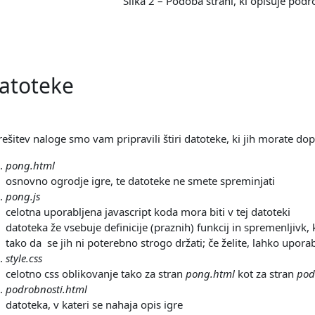
Slika 2 – Podoba strani, ki opisuje podr
atoteke
rešitev naloge smo vam pripravili štiri datoteke, ki jih morate dopo
pong.html
osnovno ogrodje igre, te datoteke ne smete spreminjati
pong.js
celotna uporabljena javascript koda mora biti v tej datoteki
datoteka že vsebuje definicije (praznih) funkcij in spremenljivk, k
tako da se jih ni poterebno strogo držati; če želite, lahko upor
style.css
celotno css oblikovanje tako za stran
pong.html
kot za stran
pod
podrobnosti.html
datoteka, v kateri se nahaja opis igre