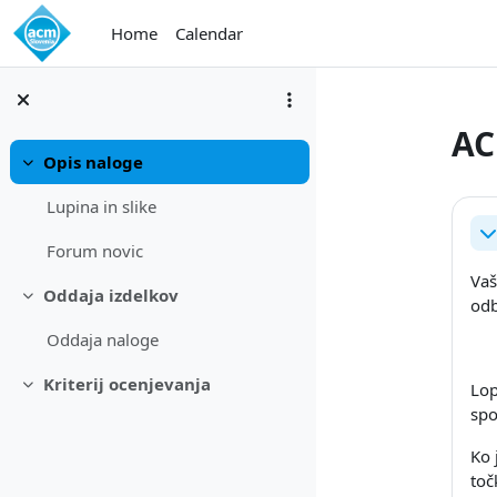
Skip to main content
Home
Calendar
AC
Opis naloge
Collapse
Sec
Lupina in slike
Co
Forum novic
Vaš
Oddaja izdelkov
odb
Collapse
Oddaja naloge
Kriterij ocenjevanja
Lop
Collapse
spo
Ko 
toč