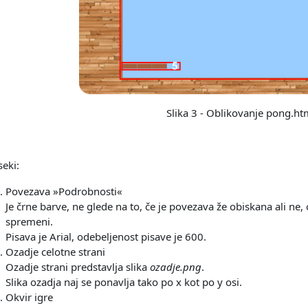
Slika 3 - Oblikovanje pong.ht
eki:
Povezava »Podrobnosti«
Je črne barve, ne glede na to, če je povezava že obiskana ali n
spremeni.
Pisava je Arial, odebeljenost pisave je 600.
Ozadje celotne strani
Ozadje strani predstavlja slika
ozadje.png
.
Slika ozadja naj se ponavlja tako po x kot po y osi.
Okvir igre