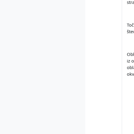
str
Toč
šte
Obl
iz 
obl
okv