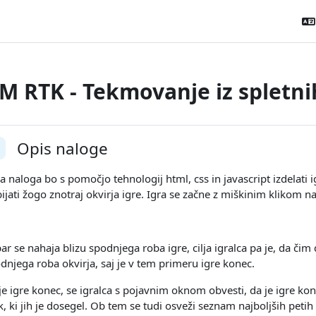
M RTK - Tekmovanje iz spletnih
tion outline
Opis naloge
llapse
a naloga bo s pomočjo tehnologij html, css in javascript izdelati ig
ijati žogo znotraj okvirja igre. Igra se začne z miškinim klikom 
ar se nahaja blizu spodnjega roba igre, cilja igralca pa je, da čim
dnjega roba okvirja, saj je v tem primeru igre konec.
je igre konec, se igralca s pojavnim oknom obvesti, da je igre kone
k, ki jih je dosegel. Ob tem se tudi osveži seznam najboljših petih 