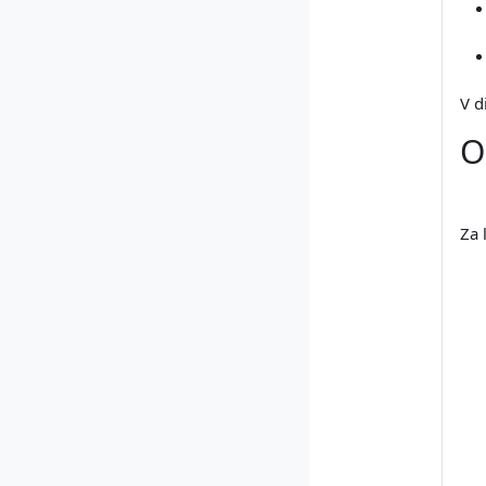
V d
O
Za 