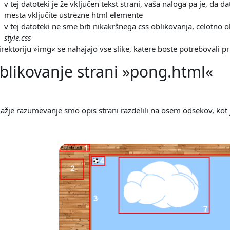
v tej datoteki je že vključen tekst strani, vaša naloga pa je, da 
mesta vključite ustrezne html elemente
v tej datoteki ne sme biti nikakršnega css oblikovanja, celotno 
style.css
irektoriju »img« se nahajajo vse slike, katere boste potrebovali pr
blikovanje strani »pong.html«
lažje razumevanje smo opis strani razdelili na osem odsekov, kot j