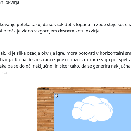
ani okvirja.
kovanje poteka tako, da se vsak dotik loparja in žoge šteje kot en
vilo točk je vidno v zgornjem desnem kotu okvirja.
ak, ki je slika ozadja okvirja igre, mora potovati v horizontalni sm
obzorja. Ko na desni strani izgine iz obzorja, mora svojo pot spet za
aka pa se določi naključno, in sicer tako, da se generira naključn
irja