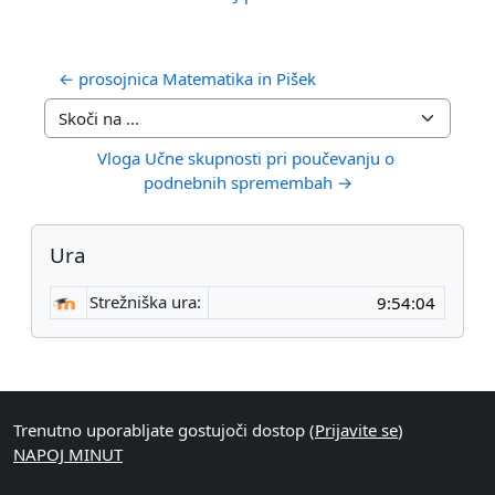
← prosojnica Matematika in Pišek
Skoči na ...
Vloga Učne skupnosti pri poučevanju o 
podnebnih spremembah →
Bloki
Preskoči Ura
Ura
Strežniška ura:
Supplementary blocks
Trenutno uporabljate gostujoči dostop (
Prijavite se
)
NAPOJ MINUT