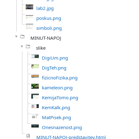
lab2.jpg
poskus.png
simboli.png
MINUT-NAPOJ
slike
DigiUm.png
DigTeh.png
fizicnoFizika.png
kameleon.png
KemijaTomo.png
KemKalk.png
MatPisek.png
Onesnazenost.png
MINUT-NAPOJ-predstavitev.html