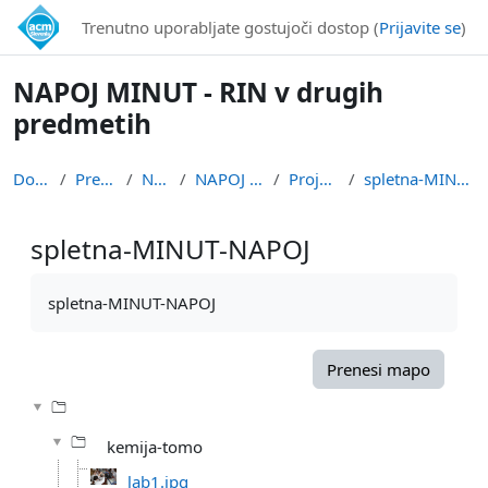
Preskoči na glavno vsebino
Trenutno uporabljate gostujoči dostop (
Prijavite se
)
NAPOJ MINUT - RIN v drugih
predmetih
Domov
Predmeti
NAPOJ
NAPOJ MINUT
Projekti 22
spletna-MINUT-NAPOJ
spletna-MINUT-NAPOJ
Zahteve zaključka
spletna-MINUT-NAPOJ
Prenesi mapo
kemija-tomo
lab1.jpg